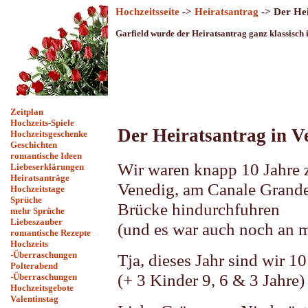
Hochzeitsseite
->
Heiratsantrag
-> Der Hei
Garfield wurde der Heiratsantrag ganz klassisch
Zeitplan
Hochzeits-Spiele
Der Heiratsantrag in V
Hochzeitsgeschenke
Geschichten
romantische Ideen
Wir waren knapp 10 Jahre 
Liebeserklärungen
Heiratsanträge
Venedig, am Canale Grande,
Hochzeitstage
Sprüche
Brücke hindurchfuhren
mehr Sprüche
Liebeszauber
(und es war auch noch an 
romantische Rezepte
Hochzeits
-Überraschungen
Tja, dieses Jahr sind wir 10
Polterabend
(+ 3 Kinder 9, 6 & 3 Jahre)
-Überraschungen
Hochzeitsgebote
Valentinstag