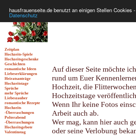
hausfrauenseite.de benutzt an einigen Stellen Cookies - 
Datenschutz
Zeitplan
Hochzeits-Spiele
Hochzeitsgeschenke
Geschichten
Auf dieser Seite möchte ic
romantische Ideen
Liebeserklärungen
rund um Euer Kennenlernen
Heiratsanträge
Hochzeitstage
Hochzeit, die Flitterwoche
Sprüche
mehr Sprüche
Hochzeitstage veröffentlic
Liebeszauber
Wenn Ihr keine Fotos eins
romantische Rezepte
Hochzeits
Arbeit auch ab.
-Überraschungen
Polterabend
Wer mag, kann hier auch g
-Überraschungen
Hochzeitsgebote
oder seine Verlobung beka
Valentinstag