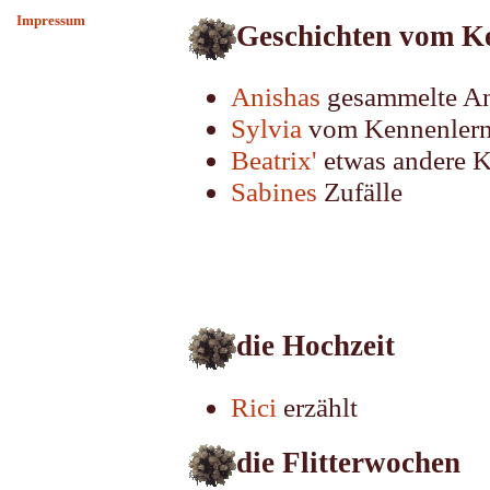
Impressum
Geschichten vom K
Anishas
gesammelte An
Sylvia
vom Kennenlerne
Beatrix'
etwas andere K
Sabines
Zufälle
die Hochzeit
Rici
erzählt
die Flitterwochen